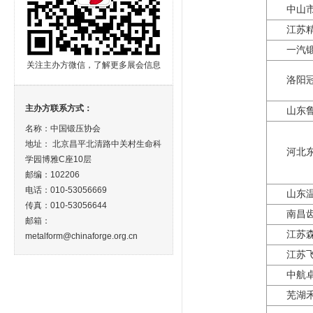
中山
江苏
一汽
关注主办方微信，了解更多展会信息
洛阳
主办方联系方式：
山东
名称：中国锻压协会
地址： 北京昌平北清路中关村生命科
河北
学园博雅C座10层
邮编：102206
电话：010-53056669
山东
传真：010-53056644
南昌
邮箱：
江苏
metalform@chinaforge.org.cn
江苏
中航
芜湖