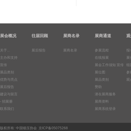
展会概况
往届回顾
展商名录
展商通道
观
关于...
展后报告
展商名录
参展流程
报
主办和支持
在线报展
展
宣传
展会工作须知
宣传
组
展品类别
展位图
参
优势与亮点
展品类别
观
展后报告
赞助
建议与留言
潜在展商服务
- 招展册
展商资料
联系我们
展商系统登录
版权所有:
中国锻压协会
京ICP备05075268