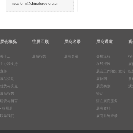
metalform@chinaforge.org.cn
展会概况
往届回顾
展商名录
展商通道
观
关于...
展后报告
展商名录
参展流程
报
主办和支持
在线报展
展
宣传
展会工作须知
宣传
组
展品类别
展位图
参
优势与亮点
展品类别
观
展后报告
赞助
建议与留言
潜在展商服务
- 招展册
展商资料
联系我们
展商系统登录