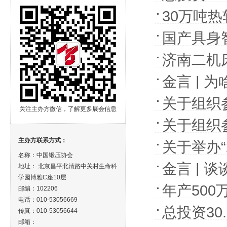
30万吨
国产具身
济南二机
金言 | 
关于组织
关注主办方微信，了解更多展会信息
（META
关于组织参
EXP0)
主办方联系方式：
关于举办
名称：中国锻压协会
接交流会
金言 | 
地址： 北京昌平北清路中关村生命科
学园博雅C座10层
年产50
邮编：102206
电话：010-53056669
总投资30
传真：010-53056644
邮箱：