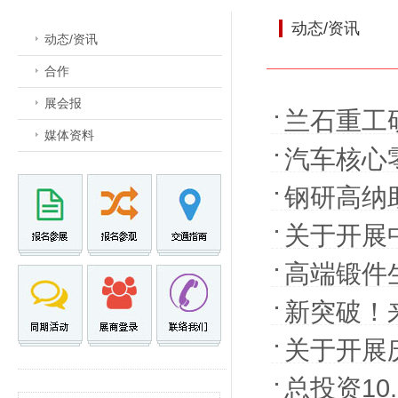
动态/资讯
动态/资讯
合作
展会报
兰石重工
媒体资料
汽车核心
钢研高纳助
关于开展
动的通知
高端锻件
新突破！
关于开展
立40周
总投资10