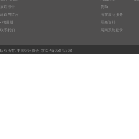
展后报告
赞助
建议与留言
潜在展商服务
- 招展册
展商资料
联系我们
展商系统登录
版权所有:
中国锻压协会
京ICP备05075268