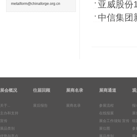
亚威股份
metalform@chinaforge.org.cn
中信集团
展会概况
往届回顾
展商名录
展商通道
观
关于...
展后报告
展商名录
参展流程
报
主办和支持
在线报展
展
宣传
展会工作须知
宣传
组
展品类别
展位图
参
优势与亮点
展品类别
观