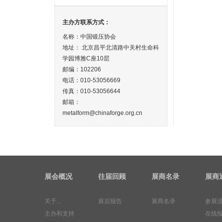
主办方联系方式：
名称：中国锻压协会
地址： 北京昌平北清路中关村生命科
学园博雅C座10层
邮编：102206
电话：010-53056669
传真：010-53056644
邮箱：
metalform@chinaforge.org.cn
展会概况
往届回顾
展商名录
展商
关于...
展后报告
展商名录
参展
主办和支持
在线