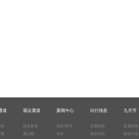
通道
观众通道
新闻中心
出行信息
九月节
流程
报名参观
动态/资讯
交通指南
金属成形
报展
展位图
合作
酒店住宿
锻造大会