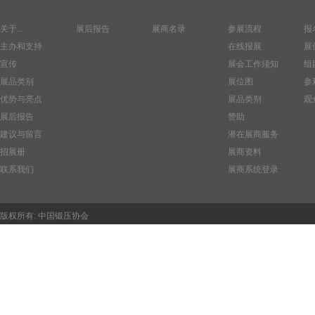
关于...
展后报告
展商名录
参展流程
报
主办和支持
在线报展
展
宣传
展会工作须知
组
展品类别
展位图
参
优势与亮点
展品类别
观
展后报告
赞助
建议与留言
潜在展商服务
招展册
展商资料
联系我们
展商系统登录
版权所有:
中国锻压协会
京ICP备10006204号