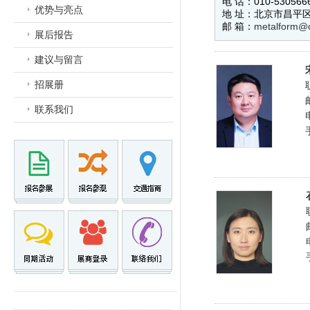
电 话：010-530566
优势与亮点
地 址：北京市昌平区
邮 箱：
metalform@c
展后报告
建议与留言
招展册
联系我们