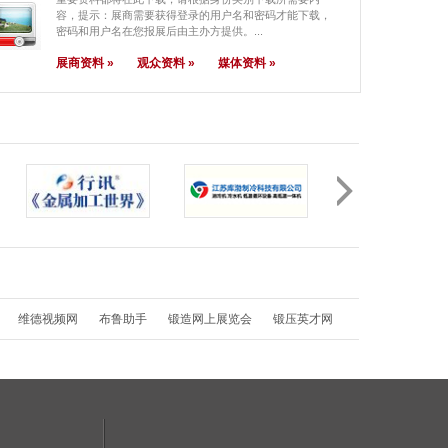
容，提示：展商需要获得登录的用户名和密码才能下载，
马鞍山市沪东重工机械制造有限公司
密码和用户名在您报展后由主办方提供。...
马鞍山市方威精密刃模有限公司
展商资料 »
观众资料 »
媒体资料 »
马波斯（上海）商贸有限公司
风腾机械（北京）有限公司
韩国在恩韩压力机株式会社
鞍山太阳锻造实业有限公司
鞍山嘉阳重工科技有限公司
青岛高而富石墨有限公司
青岛静科环保技术有限公司
青岛青锻锻压机械有限公司
青岛鑫岳丰石墨有限公司
维德视频网
布鲁助手
锻造网上展览会
锻压英才网
青岛金宏丰精密制造有限公司
青岛远大润烯科技有限公司
青岛衡均锻压机械有限公司
青岛良鼎自动化设备有限公司