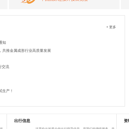
+ 更多
通知
，共推金属成形行业高质量发展
行交流
试生产！
出行信息
资
0年
这里给出的展会的出行指导信息，是我们的增值服务，非