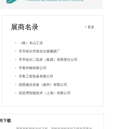
展商名录
+ 更多
（株）东山工业
齐齐哈尔市富拉尔基橡胶厂
齐齐哈尔二机床（集团）有限责任公司
齐鲁特钢有限公司
齐鲁工程装备有限公司
鼎恩施压设备（扬州）有限公司
高思博智能技术（上海）有限公司
高思博传动机械（无锡）有限公司
高密市宏丰机械有限公司
高密三江机械制造有限公司
料下载
高丽精密工业株式会社
重要资料都将在此下载，请根据身份类别下载所需要内