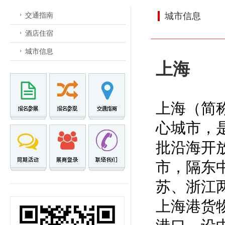
交通指南
城市信息
酒店住宿
城市信息
上海
上海（简
心城市，
批
沿海开
市，隔
东
苏、浙江
上海港
货