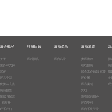
展会概况
往届回顾
展商名录
展商通道
观
关于...
展后报告
展商名录
参展流程
报
主办和支持
在线报展
展
宣传
展会工作须知
宣传
组
展品类别
展位图
参
优势与亮点
展品类别
观
展后报告
赞助
建议与留言
潜在展商服务
- 招展册
展商资料
联系我们
展商系统登录