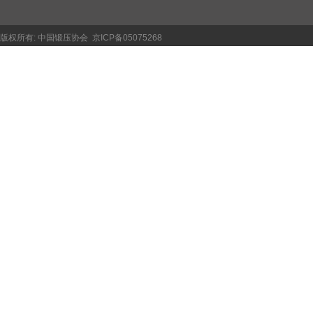
版权所有:
中国锻压协会
京ICP备05075268