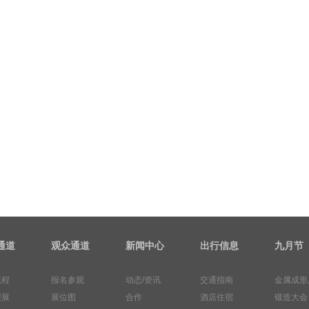
通道
观众通道
新闻中心
出行信息
九月节
流程
报名参观
动态/资讯
交通指南
金属成形
报展
展位图
合作
酒店住宿
锻造大会