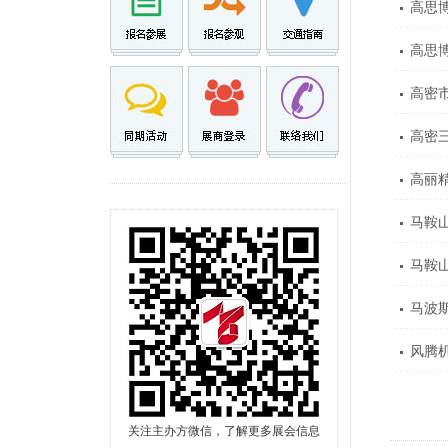
高思
高思
高密
高密
高丽
马鞍
马鞍
马波
风腾
关注主办方微信，了解更多展会信息