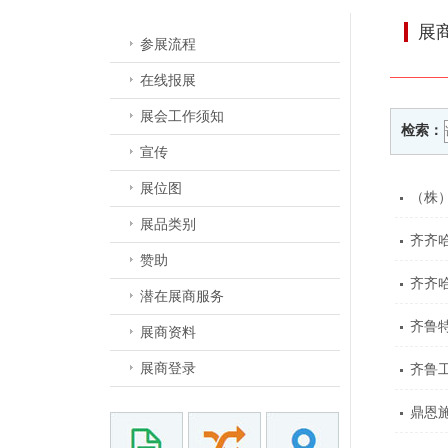
展
参展流程
在线报展
展会工作须知
检索：
宣传
展位图
（株
展品类别
齐齐
赞助
齐齐
潜在展商服务
齐鲁
展商资料
展商登录
齐鲁
鼎恩