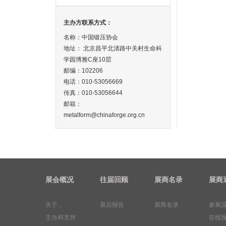
主办方联系方式：
名称：中国锻压协会
地址： 北京昌平北清路中关村生命科
学园博雅C座10层
邮编：102206
电话：010-53056669
传真：010-53056644
邮箱：
metalform@chinaforge.org.cn
展会概况
往届回顾
展商名录
展商
关于...
展后报告
展商名录
参展
主办和支持
在线