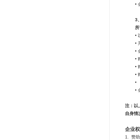
•
3
所
•
•
•
•
•
•
•
•
注
：
以
自身情
企业权
1.
赞助