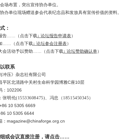
会场布置，突出宣传协办单位。
协办单位现场赠送参会代表纪念品和发放具有宣传价值的资料。
式：
报告……（点击下载
↓ 论坛报告申请表
）
加……（点击下载
↓ 论坛参会注册表
）
大会活动予以赞助……（点击下载
↓ 论坛赞助确认单
）
以联系
与冲压》杂志社有限公司
昌平区北清路中关村生命科学园博雅C座10层
：102206
：
张明伦
(15533608475)
、
冯忠（18515450345）
86 10 5305 6669
6 10 5305 6644
箱：
magazine@chinaforge.org.cn
细或会议直接注册，请点击……