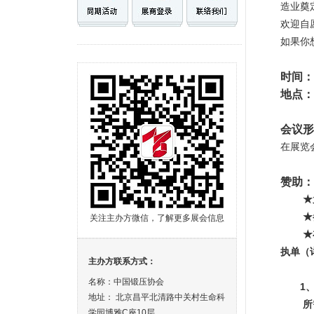
造业奠
欢迎自
如果你
时间：
地点：
会议形
在展览
赞助：
★
★
关注主办方微信，了解更多展会信息
★
执单（
主办方联系方式：
名称：中国锻压协会
1
地址： 北京昌平北清路中关村生命科
所
学园博雅C座10层