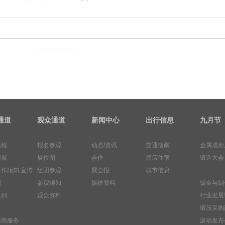
通道
观众通道
新闻中心
出行信息
九月节
流程
报名参观
动态/资讯
交通指南
金属成形
报展
展位图
合作
酒店住宿
锻造大会
工作须知
宣传
组团参观
展会报
城市信息
图
参观须知
媒体资料
钣金与制
类别
观众资料
行业发展
锻压采购
展商服务
滚动发布