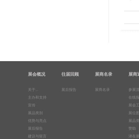
展会概况
往届回顾
展商名录
展商
关于...
展后报告
展商名录
参展
主办和支持
在线
宣传
展会
展品类别
展位
优势与亮点
展品
展后报告
赞助
建议与留言
潜在