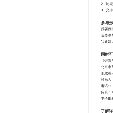
2.
论坛
3.
允许
参与形
我要做
我要参
我要对
同时可
《锻造
北京市
邮政编码
联系人
电话:：+
传真：+8
电子邮
了解详