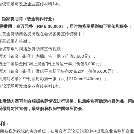
 会议现场可发放企业宣传材料1本。
、独家赞助商（钣金制作行业）
需费用：叁万元整（RMB 30,000），届时您将享受到如下宣传和服务：
 以黄金赞助商名义出现在会议各类宣传资料中；
 开幕式重点答谢；
 会议茶歇时间播放赞助商宣传视频；
赠送《钣金与制作》内插广告一期（价值
5
,
5
00元）；
赠送中国钣金网
“网上展会”网上展位一年（价值
6,000元）；
 赠送《钣金与制作》微信平台新闻头条发布2次（价值6,000元）；
《展商名录》中刊登封彩插一张（尺寸
210mm*140mm
）；
 会议现场可发放企业宣传材料1本。
上赞助方案可能会根据实际情况进行调整
，以最终协商确定内容为准，同
况做针对性宣传，最终解释权归中国锻压协会。
利：
商被视为论坛的协办单位，在展会有关论坛的宣传中出现企业名称和企业