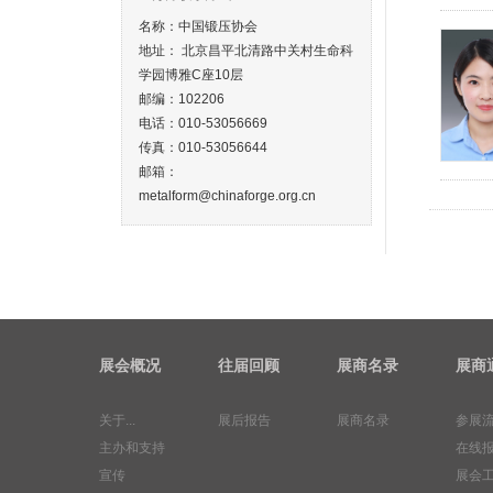
名称：中国锻压协会
地址： 北京昌平北清路中关村生命科
学园博雅C座10层
邮编：102206
电话：010-53056669
传真：010-53056644
邮箱：
metalform@chinaforge.org.cn
展会概况
往届回顾
展商名录
展商
关于...
展后报告
展商名录
参展
主办和支持
在线
宣传
展会