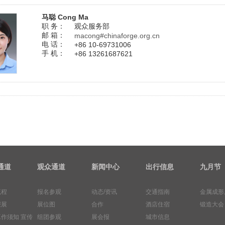
马聪 Cong Ma
职 务：
观众服务部
邮 箱：
macong#chinaforge.org.cn
电 话：
+86 10-69731006
手 机：
+86 13261687621
通道
观众通道
新闻中心
出行信息
九月节
流程
报名参观
动态/资讯
交通指南
金属成形
报展
展位图
合作
酒店住宿
锻造大会
工作须知
宣传
组团参观
展会报
城市信息