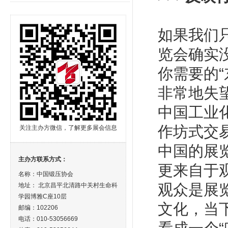
如果我们
览会确实
你需要的
非常地失
中国工业
作坊式交
关注主办方微信，了解更多展会信息
中国的展
主办方联系方式：
更来自于
名称：中国锻压协会
观众是展
地址： 北京昌平北清路中关村生命科
学园博雅C座10层
文化，当
邮编：102206
电话：010-53056669