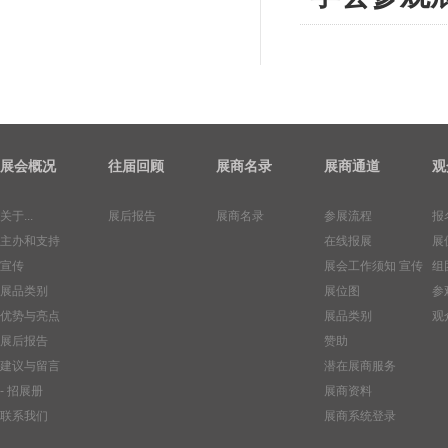
展会概况
往届回顾
展商名录
展商通道
观
关于...
展后报告
展商名录
参展流程
报
主办和支持
在线报展
展
宣传
展会工作须知
宣传
组
展品类别
展位图
参
优势与亮点
展品类别
观
展后报告
赞助
建议与留言
潜在展商服务
- 招展册
展商资料
联系我们
展商系统登录