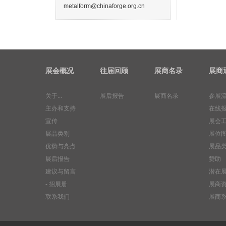
metalform@chinaforge.org.cn
展会概况
往届回顾
展商名录
展商
关于...
展后报告
展商名录
参展
主办和支持
在线
宣传
展会
展品类别
展位
优势与亮点
展品
展后报告
赞助
建议与留言
潜在
- 招展册
展商
联系我们
展商