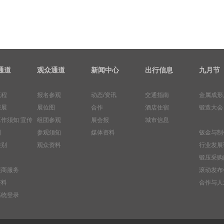
通道
观众通道
新闻中心
出行信息
九月节
流程
报名参观
动态/资讯
交通指南
金属成形
报展
展位图
合作
酒店住宿
锻造大会
工作须知
宣传
组团参观
展会报
城市信息
图
参观须知
媒体资料
钣金与制
类别
观众资料
行业发展
锻压采购
展商服务
滚动发布
资料
合作与人
系统登录