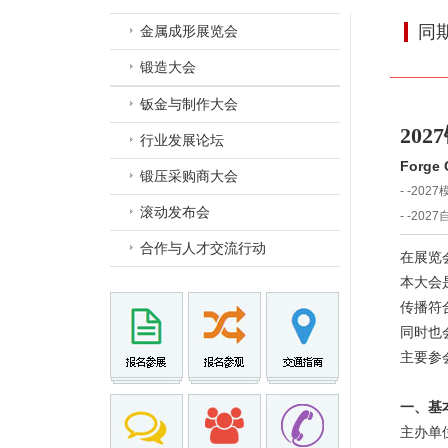
同
金属成形展览会
锻造大会
钣金与制作大会
20
行业发展论坛
Forge 
锻压采购商大会
- -20
滚动发布会
- -20
合作与人才交流行动
在展览
本大会
传播符
同时也
主要参
一、基
主办单