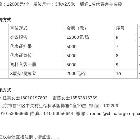
：12000元/个 展位尺寸：3米×2.5米 赠送1名代表参会名额
传方式
宣传形式
金额（元）
序号
会议报告
12000元/场
6
代表证挂带
5000
7
代表证宣传
5000
8
资料入袋一册
5000
9
X展架/易拉宝
2000元/个
10
系方式
任慧女士18010197802 雷蕾女士13552816769
北京市昌平区中关村生命科学园博雅C座10层 邮 编：102206
0-53056669 传 真：010-53056644 邮 箱：renhui@chinaforge.org.c
细或会议直接注册，请点击……