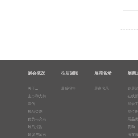
展会概况
往届回顾
展商名录
展商
关于...
展后报告
展商名录
参展
主办和支持
在线
宣传
展会
展品类别
展位
优势与亮点
展品
展后报告
赞助
建议与留言
潜在