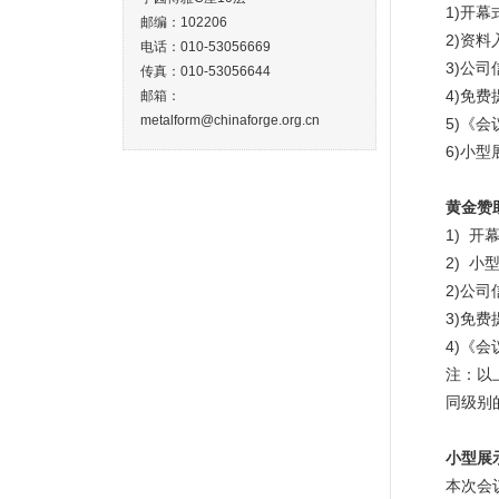
1)开
邮编：102206
2)资料
电话：010-53056669
3)公
传真：010-53056644
4)免
邮箱：
metalform@chinaforge.org.cn
5)《
6)小型
黄金赞
1) 开
2) 小
2)公
3)免
4)《
注：以
同级别
小型展
本次会