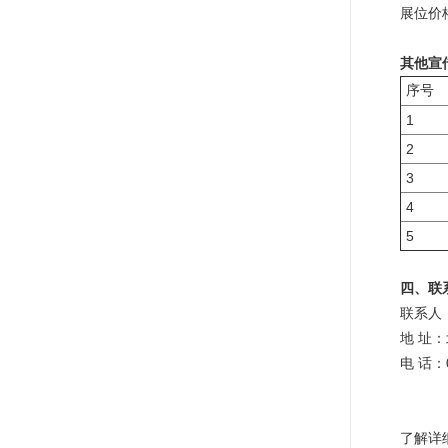
展位价格
其他宣
序号
1
2
3
4
5
四、联
联系人：
地 址：
电 话：01
了解详