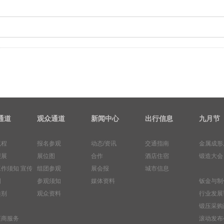
通道
观众通道
新闻中心
出行信息
九月节
流程
报名参观
动态/资讯
交通指南
金属成形
报展
展位图
合作
酒店住宿
锻造大会
工作须知
宣传
组团参观
展会报
城市信息
图
参观须知
媒体资料
钣金与制
类别
观众资料
行业发展
锻压采购
展商服务
滚动发布