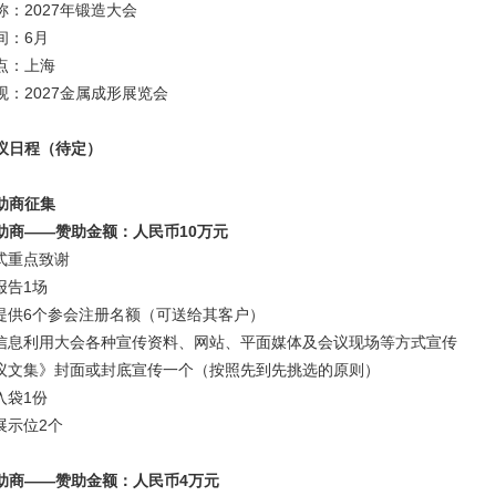
称：2027年锻造大会
间：6月
点：上海
观：2027金属成形展览会
议日程（待定）
助商征集
助商——赞助金额：人民币10万元
幕式重点致谢
报告1场
费提供6个参会注册名额（可送给其客户）
司信息利用大会各种宣传资料、网站、平面媒体及会议现场等方式宣传
会议文集》封面或封底宣传一个（按照先到先挑选的原则）
入袋1份
展示位2个
助商——赞助金额：人民币4万元