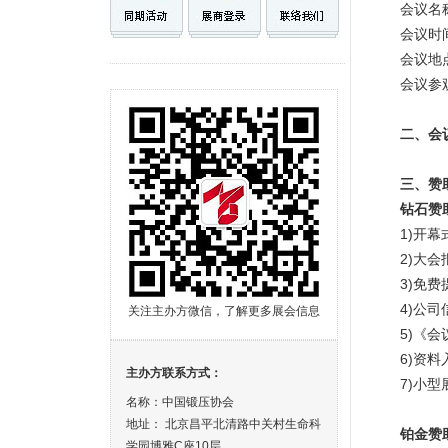
会议名
会议时
会议地
会议参
二、会
三、赞
钻石赞
1)开
2)大会
3)免
4)公
关注主办方微信，了解更多展会信息
5)《
6)资料
主办方联系方式：
7)小型
名称：中国锻压协会
地址： 北京昌平北清路中关村生命科
铂金赞
学园博雅C座10层