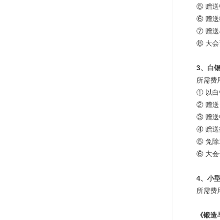
⑤ 赠
⑥ 赠
⑦ 赠
⑧ 大
3
、白
所需费
① 以
② 赠
③ 赠
④ 赠
⑤ 免除
⑥ 大
4
、小
所需费
《锻造