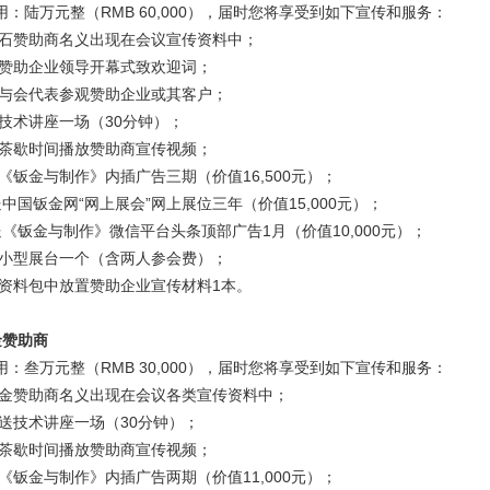
用：陆万元整（
RMB 60,000
），届时您将享受到如下宣传和服务：
钻石赞助商名义出现在会议宣传资料中；
排赞助企业领导开幕式致欢迎词；
排与会代表参观赞助企业或其客户；
排技术讲座一场（
30
分钟）；
议茶歇时间播放赞助商宣传视频；
送《钣金与制作》内插广告三期（价值
16,500
元）；
送中国钣金网“网上展会”网上展位三年（价值
15,000
元）；
送《钣金与制作》微信平台头条顶部广告
1
月（价值
10,000
元）；
送小型展台一个（含两人参会费）；
会资料包中放置赞助企业宣传材料
1
本。
金赞助商
用：叁万元整（
RMB 30,000
），届时您将享受到如下宣传和服务：
黄金赞助商名义出现在会议各类宣传资料中；
赠送技术讲座一场（
30
分钟）；
议茶歇时间播放赞助商宣传视频；
送《钣金与制作》内插广告两期（价值
11,000
元）；