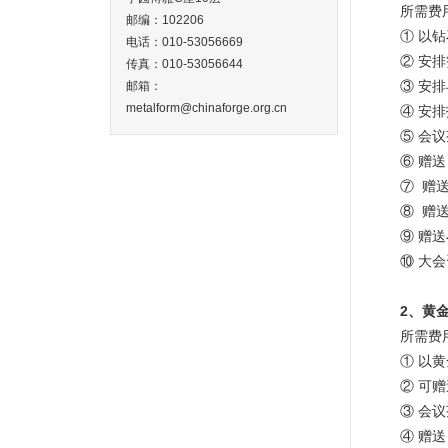
所需费
邮编：102206
① 以
电话：010-53056669
② 安
传真：010-53056644
③ 安
邮箱：
metalform@chinaforge.org.cn
④ 安
⑤ 会
⑥ 赠
⑦ 赠
⑧ 赠
⑨ 赠
⑩ 大
2
、
黄
所需费
① 以
② 可
③ 会
④ 赠