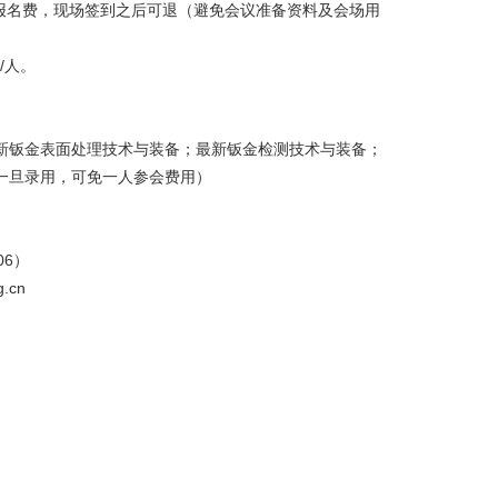
报名费，现场签到之后可退（避免会议准备资料及会场用
/
人。
新钣金表面处理技术与装备；最新钣金检测技术与装备；
一旦录用，可免一人参会费用）
06
）
g.cn