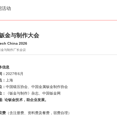
期活动
27钣金与制作大会
ech China 2026
27钣金与制作厂长会议
本信息
间
：
2027年6月
点
：
上海
位
：
中国锻压协会、中国金属钣金制作协会
位
：
《钣金与制作》杂志、中国钣金网
题
:
论钣金技术，助企业发展。
议费
（含注册费、资料费及餐费，宿费自理）