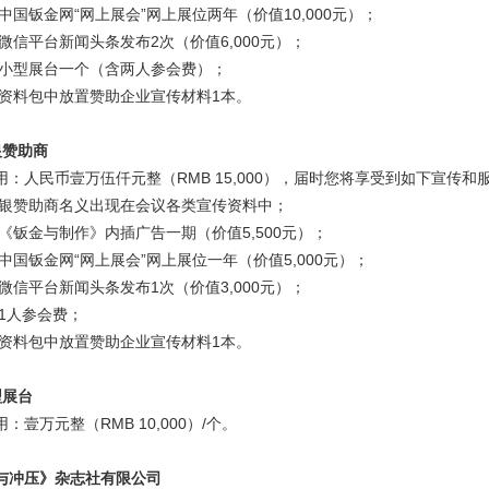
送中国钣金网“网上展会”网上展位两年（价值
10,000
元）；
送微信平台新闻头条发布
2
次（价值
6,000
元）；
送小型展台一个（含两人参会费）；
会资料包中放置赞助企业宣传材料
1
本。
银
赞助商
用：人民币壹万伍仟元整（
RMB 15,000
），届时您将享受到如下宣传和
白银赞助商名义出现在会议各类宣传资料中；
送《钣金与制作》内插广告一期（价值
5,500
元）；
送中国钣金网“网上展会”网上展位一年（价值
5,000
元）；
送微信平台新闻头条发布
1
次（价值
3,000
元）；
1
人参会费；
会资料包中放置赞助企业宣传材料
1
本。
型展台
用：壹万元整（
RMB 10,000
）
/
个。
与冲压》杂志社有限公司