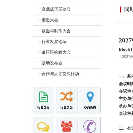
同
金属成形展览会
锻造大会
钣金与制作大会
20
行业发展论坛
BlechT
锻压采购商大会
- -20
滚动发布会
合作与人才交流行动
一、基
会议时
会议地
主办单
承办单
会议主
二、会