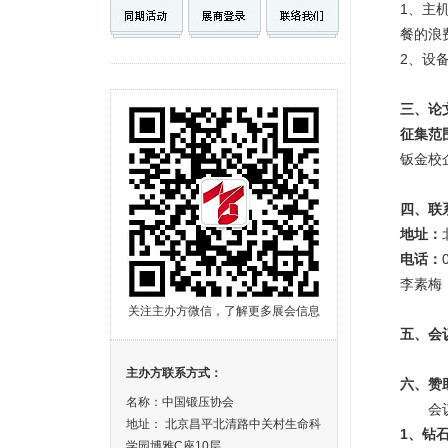
1、主
餐的浪
2、设
三、论
征集范
钣金校
四、
联
地址：
电话：
李素梅
关注主办方微信，了解更多展会信息
五、会
主办方联系方式：
六、赞
名称：中国锻压协会
会
地址： 北京昌平北清路中关村生命科
1
、钻
学园博雅C座10层