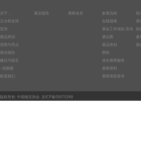
关于...
展后报告
展商名录
参展流程
报
主办和支持
在线报展
展
宣传
展会工作须知
宣传
组
展品类别
展位图
参
优势与亮点
展品类别
观
展后报告
赞助
建议与留言
潜在展商服务
- 招展册
展商资料
联系我们
展商系统登录
版权所有:
中国锻压协会
京ICP备05075268