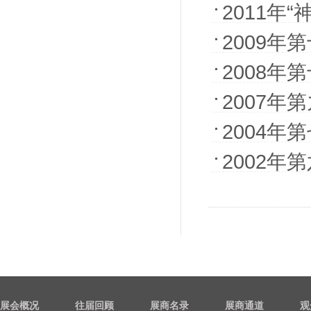
2011年
2009
成形展览
2008
表扬奖、
2007
形展览会
2004
2002
展会概况
往届回顾
展商名录
展商通道
观