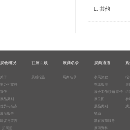
L. 其他
展会概况
往届回顾
展商名录
展商通道
观
关于...
展后报告
展商名录
参展流程
报
主办和支持
在线报展
展
宣传
展会工作须知
宣传
组
展品类别
展位图
参
优势与亮点
展品类别
观
展后报告
赞助
建议与留言
潜在展商服务
- 招展册
展商资料