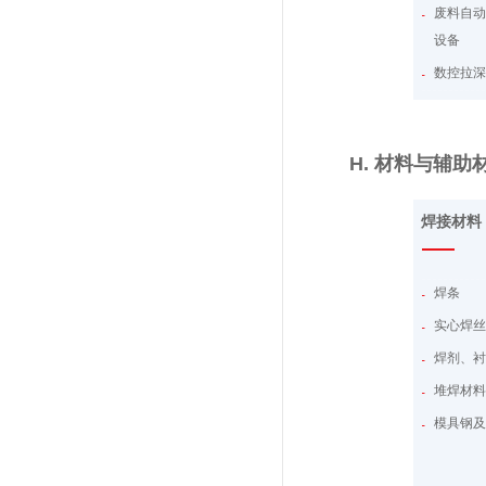
废料自
设备
数控拉
设备减
机器人
H. 材料与辅助
给料和
料库和
焊接材料
ERP系
模拟软
焊条
焊缝检
器人、
实心焊
自动换
焊剂、
输送机
堆焊材
模具钢