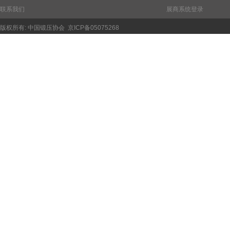
联系我们
展商系统登录
版权所有:
中国锻压协会
京ICP备05075268