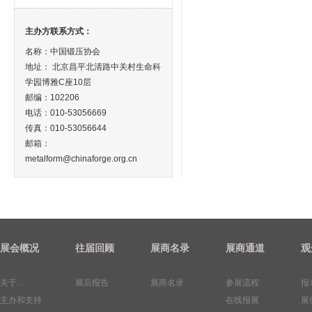
主办方联系方式：
名称：中国锻压协会
地址： 北京昌平北清路中关村生命科
学园博雅C座10层
邮编：102206
电话：010-53056669
传真：010-53056644
邮箱：
metalform@chinaforge.org.cn
展会概况
往届回顾
展商名录
展商通道
观
关于...
展后报告
展商名录
参展流程
报
主办和支持
在线报展
展