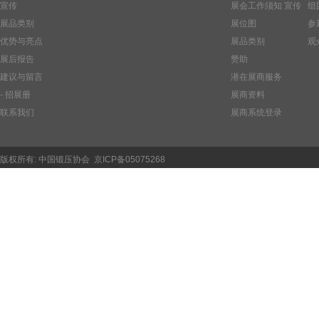
宣传
展会工作须知
宣传
组
展品类别
展位图
参
优势与亮点
展品类别
观
展后报告
赞助
建议与留言
潜在展商服务
- 招展册
展商资料
联系我们
展商系统登录
版权所有:
中国锻压协会
京ICP备05075268